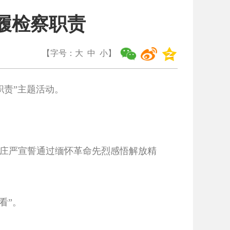
履检察职责
【字号：
大
中
小
】
责”主题活动。
庄严宣誓通过缅怀革命先烈感悟解放精
。
看”。